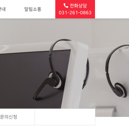
전화상담
안내
알림소통
031-261-0863
담문의신청