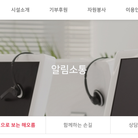
시설소개
기부후원
자원봉사
이용
알림소통
으로 보는 해오름
함께하는 손길
상