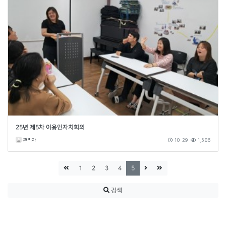
25년 제5차 이용인자치회의
관리자
10-29
1,586
1
2
3
4
5
검색