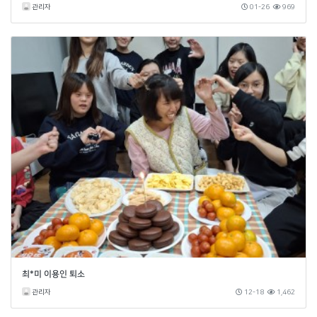
관리자
01-26
969
최*미 이용인 퇴소
관리자
12-18
1,462