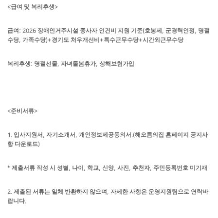
급여 및 복리후생
<
>
급여
장애인거주시설 종사자 인건비 지원 기준
호봉제
군경력인정
명절
: 2026
(
,
,
수당
가족수당
경기도 처우개선비
특수근무수당
시간외근무수당
,
)+
+
+
복리후생
명절선물
자녀돌봄휴가
상해보험가입
:
,
,
준비서류
<
>
입사지원서
자기소개서
개인정보제공동의서
해오름의집 홈페이지 공지사
1.
,
,
.(
항 다운로드
)
제출서류 작성 시 성별
나이
학교
신앙
사진
추천자
주민등록번호 미기재
*
,
,
,
,
,
,
제출된 서류는 일체 반환하지 않으며
자세한 사항은 운영지원팀으로 연락바
2.
,
랍니다
.