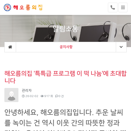
알림소통
공지사항
해오름의집 '특특급 프로그램 이 떡 나눔'에 초대합
니다
관리자
26-02-02
917 회
0 건
안녕하세요, 해오름의집입니다. 추운 날씨
를 녹이는 건 역시 이웃 간의 따뜻한 정과