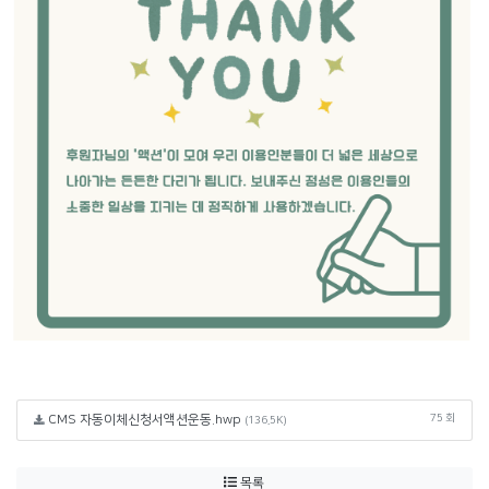
CMS 자동이체신청서액션운동.hwp
75 회
(136.5K)
목록